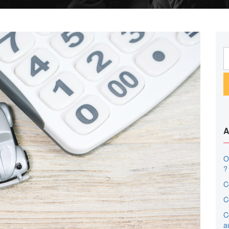
R
A
O
?
C
C
C
a