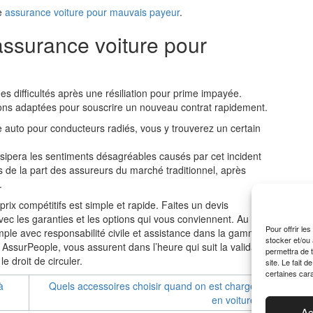
le
assurance voiture pour mauvais payeur
.
ssurance voiture pour
des difficultés après une résiliation pour prime impayée.
tions adaptées pour souscrire un nouveau contrat rapidement.
e auto pour conducteurs radiés, vous y trouverez un certain
issipera les sentiments désagréables causés par cet incident
 de la part des assureurs du marché traditionnel, après
.
ix compétitifs est simple et rapide. Faites un devis
vec les garanties et les options qui vous conviennent. Au
Pour offrir le
ple avec responsabilité civile et assistance dans la gamme
stocker et/ou
AssurPeople, vous assurent dans l’heure qui suit la validation
permettra de 
e droit de circuler.
site. Le fait 
certaines cara
à
Quels accessoires choisir quand on est chargé
en voiture
Ac